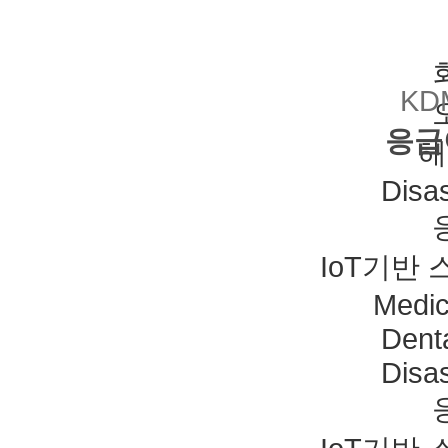
KD
응급
해
Disas
IoT기반
Medic
Dent
Disas