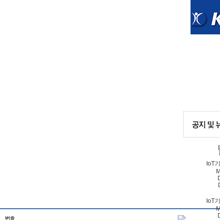
Io
M
Io
M