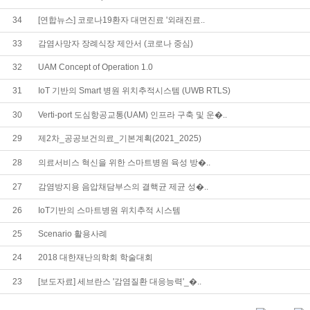
34
[연합뉴스] 코로나19환자 대면진료 '외래진료..
33
감염사망자 장례식장 제안서 (코로나 중심)
32
UAM Concept of Operation 1.0
31
IoT 기반의 Smart 병원 위치추적시스템 (UWB RTLS)
30
Verti-port 도심항공교통(UAM) 인프라 구축 및 운�..
29
제2차_공공보건의료_기본계획(2021_2025)
28
의료서비스 혁신을 위한 스마트병원 육성 방�..
27
감염방지용 음압채담부스의 결핵균 제균 성�..
26
IoT기반의 스마트병원 위치추적 시스템
25
Scenario 활용사례
24
2018 대한재난의학회 학술대회
23
[보도자료] 세브란스 '감염질환 대응능력'_�..